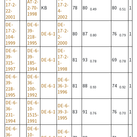
AT-2-
17-2-
17-2-
2-70-
KB
78
80
80
1
0.49
0.51
22-
4-
1998
2001
2002
DE-
DE-6-
DE-
17-2-
39-
17-2-
DE-6-1
80
87
76
1
0.80
0.79
104-
218-
2-
1999
1995
2000
DE-6-
DE-6-
DE-
39-
39-
17-2-
DE-6-1
81
93
69
1
0.78
0.78
315-
185-
1-
1997
1994
1998
DE-6-
DE-6-
DE-6-
39-
36-
DE-6-1
36-3-
81
88
74
1
0.93
0.92
218-
100-
1996
1995
1992
DE-6-
DE-6-
DE-6-
36-
10-
DE-6-1
39-3-
83
91
76
1
0.76
0.70
231-
1515-
1995
1994
1991
DE-6-
DE-6-
DE-6-
36-
10-