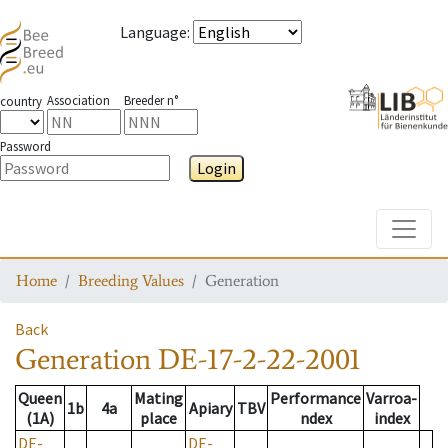
Language
:
Association
Breeder n°
country
Password
Login
Toggle
Home
Breeding Values
Generation
Back
Generation
DE-17-2-22-2001
Queen
Mating
Performance
Varroa-
1b
4a
Apiary
TBV
(1A)
place
ndex
index
DE-
DE-