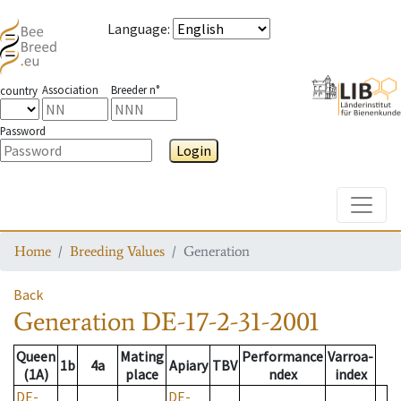
Language
:
Association
Breeder n°
country
Password
Login
Toggle
Home
Breeding Values
Generation
Back
Generation
DE-17-2-31-2001
Queen
Mating
Performance
Varroa-
1b
4a
Apiary
TBV
(1A)
place
ndex
index
DE-
DE-