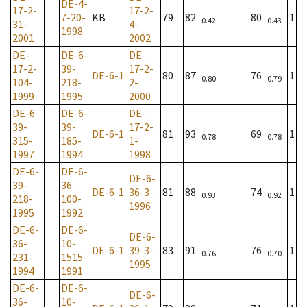
DE-4-
17-2-
17-2-
7-20-
KB
79
82
80
1
0.42
0.43
31-
4-
1998
2001
2002
DE-
DE-6-
DE-
17-2-
39-
17-2-
DE-6-1
80
87
76
1
0.80
0.79
104-
218-
2-
1999
1995
2000
DE-6-
DE-6-
DE-
39-
39-
17-2-
DE-6-1
81
93
69
1
0.78
0.78
315-
185-
1-
1997
1994
1998
DE-6-
DE-6-
DE-6-
39-
36-
DE-6-1
36-3-
81
88
74
1
0.93
0.92
218-
100-
1996
1995
1992
DE-6-
DE-6-
DE-6-
36-
10-
DE-6-1
39-3-
83
91
76
1
0.76
0.70
231-
1515-
1995
1994
1991
DE-6-
DE-6-
DE-6-
36-
10-