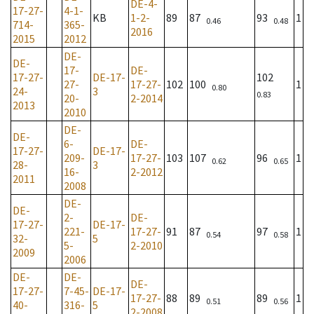
DE-4-
17-27-
4-1-
KB
1-2-
89
87
93
1
0.46
0.48
714-
365-
2016
2015
2012
DE-
DE-
17-
DE-
17-27-
DE-17-
102
27-
17-27-
102
100
1
0.80
24-
3
0.83
20-
2-2014
2013
2010
DE-
DE-
6-
DE-
17-27-
DE-17-
209-
17-27-
103
107
96
1
0.62
0.65
28-
3
16-
2-2012
2011
2008
DE-
DE-
2-
DE-
17-27-
DE-17-
221-
17-27-
91
87
97
1
0.54
0.58
32-
5
5-
2-2010
2009
2006
DE-
DE-
DE-
17-27-
7-45-
DE-17-
17-27-
88
89
89
1
0.51
0.56
40-
316-
5
2-2008