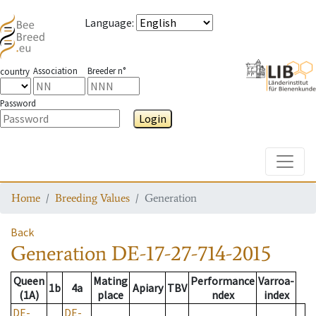
Language
:
Association
Breeder n°
country
Password
Login
Toggle
Home
Breeding Values
Generation
Back
Generation
DE-17-27-714-2015
Queen
Mating
Performance
Varroa-
1b
4a
Apiary
TBV
(1A)
place
ndex
index
DE-
DE-