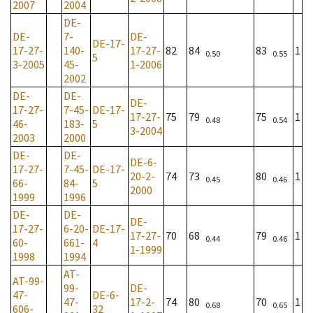
2007
2004
DE-
DE-
7-
DE-
DE-17-
17-27-
140-
17-27-
82
84
83
1
0.50
0.55
5
3-2005
45-
1-2006
2002
DE-
DE-
DE-
17-27-
7-45-
DE-17-
17-27-
75
79
75
1
0.48
0.54
46-
183-
5
3-2004
2003
2000
DE-
DE-
DE-6-
17-27-
7-45-
DE-17-
20-2-
74
73
80
1
0.45
0.46
66-
84-
5
2000
1999
1996
DE-
DE-
DE-
17-27-
6-20-
DE-17-
17-27-
70
68
79
1
0.44
0.46
60-
661-
4
1-1999
1998
1994
AT-
AT-99-
99-
DE-
47-
DE-6-
47-
17-2-
74
80
70
1
0.68
0.65
606-
32