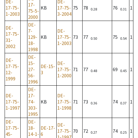
DE-
DE-
17-
17-75-
KB
17-75-
75
78
76
1
0.28
0.31
75-5-
1-2003
3-2004
2000
DE-
DE-
7-
DE-
17-75-
129-
KB
17-75-
73
77
75
1
0.50
0.54
31-
18-
1-2003
2002
1998
DE-
DE-
15-
DE-
17-75-
DE-15-
27-
17-75-
71
77
69
1
0.48
0.45
12-
3
56-
1-2000
1999
1996
DE-
DE-
17-
DE-
17-75-
74-
KB
17-75-
71
73
74
1
0.36
0.37
1-1997
303-
1-1998
1995
DE-
DE-
DE-
17-75-
18-
DE-17-
17-75-
70
72
74
1
0.27
0.25
45-
14-1-
6
1-1997