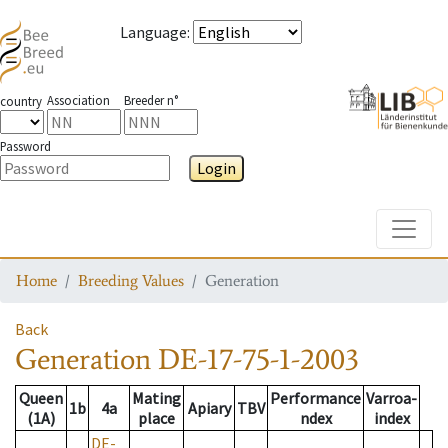
Language
:
Association
Breeder n°
country
Password
Login
Toggle
Home
Breeding Values
Generation
Back
Generation
DE-17-75-1-2003
Queen
Mating
Performance
Varroa-
1b
4a
Apiary
TBV
(1A)
place
ndex
index
DE-