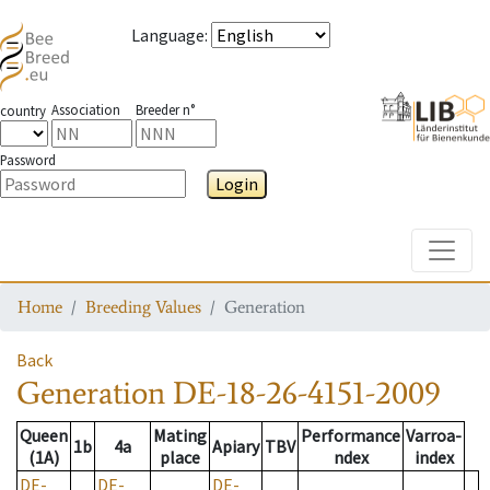
Language
:
Association
Breeder n°
country
Password
Login
Toggle
Home
Breeding Values
Generation
Back
Generation
DE-18-26-4151-2009
Queen
Mating
Performance
Varroa-
1b
4a
Apiary
TBV
(1A)
place
ndex
index
DE-
DE-
DE-