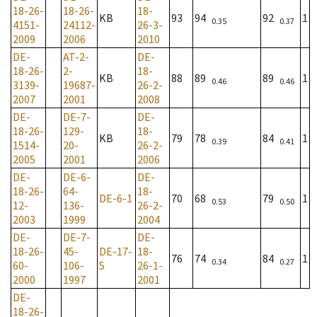
18-26-
18-26-
18-
KB
93
94
92
1
0.35
0.37
4151-
24112-
26-3-
2009
2006
2010
DE-
AT-2-
DE-
18-26-
2-
18-
KB
88
89
89
1
0.46
0.46
3139-
19687-
26-2-
2007
2001
2008
DE-
DE-7-
DE-
18-26-
129-
18-
KB
79
78
84
1
0.39
0.41
1514-
20-
26-2-
2005
2001
2006
DE-
DE-6-
DE-
18-26-
64-
18-
DE-6-1
70
68
79
1
0.53
0.50
12-
136-
26-2-
2003
1999
2004
DE-
DE-7-
DE-
18-26-
45-
DE-17-
18-
76
74
84
1
0.34
0.27
60-
106-
5
26-1-
2000
1997
2001
DE-
18-26-