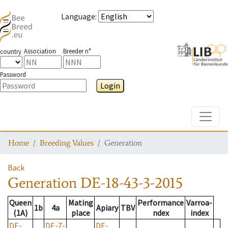
Language
:
Association
Breeder n°
country
Password
Login
Toggle
Home
Breeding Values
Generation
Back
Generation
DE-18-43-3-2015
Queen
Mating
Performance
Varroa-
1b
4a
Apiary
TBV
(1A)
place
ndex
index
DE-
DE-7-
DE-