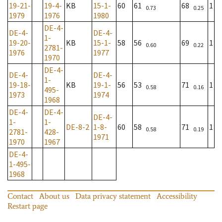
19-21-
19-4-
KB
15-1-
60
61
68
1
0.73
0.25
1979
1976
1980
DE-4-
DE-4-
DE-4-
1-
19-20-
KB
15-1-
58
56
69
1
0.60
0.22
2781-
1976
1977
1970
DE-4-
DE-4-
DE-4-
1-
19-18-
KB
19-1-
56
53
71
1
0.58
0.16
495-
1973
1974
1968
DE-4-
DE-4-
DE-4-
1-
1-
DE-8-2
1-8-
60
58
71
1
0.58
0.19
2781-
428-
1971
1970
1967
DE-4-
1-495-
1968
Contact
About us
Data privacy statement
Accessibility
Restart page