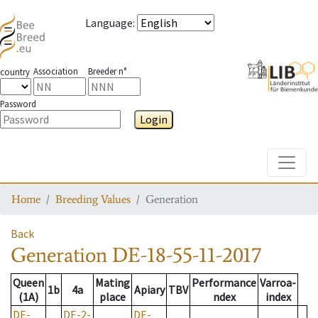
Language
:
Association
Breeder n°
country
Password
Login
Toggle
Home
Breeding Values
Generation
Back
Generation
DE-18-55-11-2017
Queen
Mating
Performance
Varroa-
1b
4a
Apiary
TBV
(1A)
place
ndex
index
DE-
DE-2-
DE-