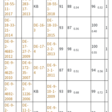
18-55-
283-
18-55-
KB
91
88
96
1
0.34
0.32
11-
17-
1-
2017
2013
2018
DE-
DE-
18-33-
DE-16-
18-33-
100
93
87
1
0.36
21-
3
1-
0.40
2014
2015
DE-9-
DE-
DE-9-
2-
17-
DE-17-
100
2-2-
99
98
1
0.51
4683-
27-7-
4
0.55
2013
2012
2009
DE-9-
DE-6-
DE-9-
2-
172-
DE-17-
2-1-
87
83
94
1
0.51
0.56
4625-
35-
4
2011
2010
2007
DE-9-
DE-9-
DE-9-
2-
2-
KB
10-1-
93
89
99
1
0.68
0.72
4692-
1226-
2009
2008
2006
DE-9-
DE-
DE-9-
2-
11-1-