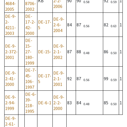
KB
2-2-
90
90
92
1
0.58
0.59
4684-
8706-
2006
2005
2002
DE-9-
DE-
DE-9-
2-
17-2-
DE-17-
2-6-
84
87
82
1
0.56
0.63
4211-
42-
5
2004
2003
2000
DE-
DE-9-
15-
DE-9-
2-372-
27-
DE-15-
2-1-
87
88
86
1
0.48
0.50
2001
180-
2002
1999
DE-7-
DE-9-
DE-9-
45-
DE-17-
2-41-
2-1-
92
87
99
1
0.56
0.59
106-
5
2000
2001
1997
DE-6-
DE-9-
DE-9-
39-
2-94-
DE-6-1
2-2-
83
84
85
1
0.48
0.50
218-
1999
2000
1995
DE-9-
2-61-