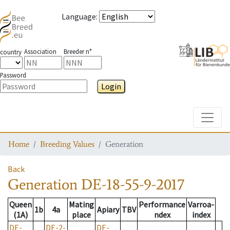
Language
:
Association
Breeder n°
country
Password
Login
Toggle
Home
Breeding Values
Generation
Back
Generation
DE-18-55-9-2017
Queen
Mating
Performance
Varroa-
1b
4a
Apiary
TBV
(1A)
place
ndex
index
DE-
DE-2-
DE-