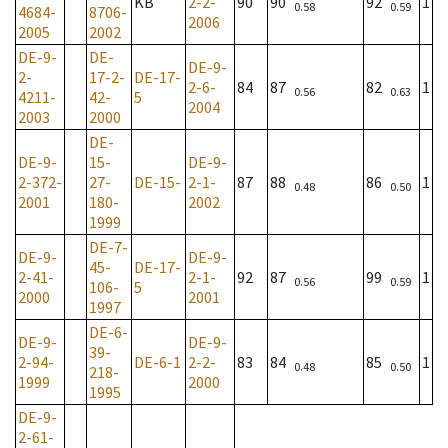
KB
2-2-
90
90
92
1
0.58
0.59
4684-
8706-
2006
2005
2002
DE-9-
DE-
DE-9-
2-
17-2-
DE-17-
2-6-
84
87
82
1
0.56
0.63
4211-
42-
5
2004
2003
2000
DE-
DE-9-
15-
DE-9-
2-372-
27-
DE-15-
2-1-
87
88
86
1
0.48
0.50
2001
180-
2002
1999
DE-7-
DE-9-
DE-9-
45-
DE-17-
2-41-
2-1-
92
87
99
1
0.56
0.59
106-
5
2000
2001
1997
DE-6-
DE-9-
DE-9-
39-
2-94-
DE-6-1
2-2-
83
84
85
1
0.48
0.50
218-
1999
2000
1995
DE-9-
2-61-