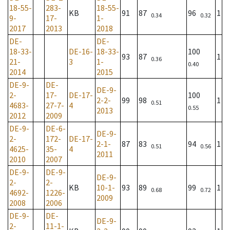
18-55-
283-
18-55-
KB
91
87
96
1
0.34
0.32
9-
17-
1-
2017
2013
2018
DE-
DE-
18-33-
DE-16-
18-33-
100
93
87
1
0.36
21-
3
1-
0.40
2014
2015
DE-9-
DE-
DE-9-
2-
17-
DE-17-
100
2-2-
99
98
1
0.51
4683-
27-7-
4
0.55
2013
2012
2009
DE-9-
DE-6-
DE-9-
2-
172-
DE-17-
2-1-
87
83
94
1
0.51
0.56
4625-
35-
4
2011
2010
2007
DE-9-
DE-9-
DE-9-
2-
2-
KB
10-1-
93
89
99
1
0.68
0.72
4692-
1226-
2009
2008
2006
DE-9-
DE-
DE-9-
2-
11-1-