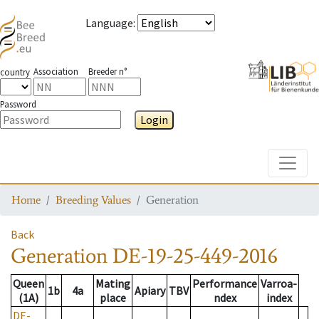
Language
:
Association
Breeder n°
country
Password
Login
Toggle
Home
Breeding Values
Generation
Back
Generation
DE-19-25-449-2016
Queen
Mating
Performance
Varroa-
1b
4a
Apiary
TBV
(1A)
place
ndex
index
DE-