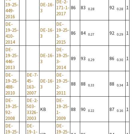
DE-2-
19-25-
DE-16-
171-1-
86
83
92
1
0.28
0.28
449-
3
2017
2016
DE-
DE-
19-25-
DE-16-
19-25-
86
84
92
1
0.27
0.29
410-
3
3-
2014
2015
DE-
DE-
19-25-
DE-16-
19-25-
89
93
86
1
0.29
0.30
446-
3
3-
2013
2014
DE-
DE-7-
DE-
19-25-
45-
DE-16-
19-25-
88
88
88
1
0.33
0.34
488-
163-
3
2-
2010
2007
2011
DE-
DE-2-
DE-
19-25-
503-
19-25-
KB
88
90
87
1
0.22
0.16
92-
3326-
1-
2008
2003
2009
DE-
DE-
DE-
19-25-
19-1-
19-25-