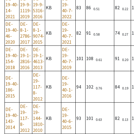
19-40-
19-9-
19-9-
19-
KB
83
86
82
1
0.51
0.22
14-
1119-
5316-
40-7-
2021
2019
2016
2022
DE-
DE-
DE-
DE-
19-40-
8-1-
8-1-
19-
KB
82
91
74
1
0.58
0.27
46-
2786-
9074-
40-7-
2020
2017
2015
2021
DE-
DE-
DE-
DE-
19-40-
19-1-
19-1-
19-
KB
101
108
91
1
0.61
0.20
154-
2816-
4613-
40-7-
2018
2016
2013
2019
DE-
DE-
DE-
19-
19-40-
19-
117-
KB
94
102
84
1
0.76
0.19
186-
40-1-
8-
2015
2016
2012
DE-
DE-
DE-
DE-
19-
19-
19-40-
19-
117-
144-
KB
93
101
82
1
0.63
0.13
143-
40-6-
8-
1810-
2014
2015
2012
2010