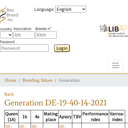
Language
:
Association
Breeder n°
country
Password
Login
Toggle
Home
Breeding Values
Generation
Back
Generation
DE-19-40-14-2021
Queen
Mating
Performance
Varroa-
1b
4a
Apiary
TBV
(1A)
place
ndex
index
DE-
DE-
DE-
DE-