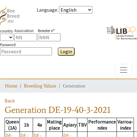
Language
:
Association
Breeder n°
country
Password
Login
Toggle
Home
Breeding Values
Generation
Back
Generation
DE-19-40-3-2021
Queen
Mating
Performance
Varroa-
1b
4a
Apiary
TBV
(1A)
place
ndex
index
DE-
DE-
DE-
DE-