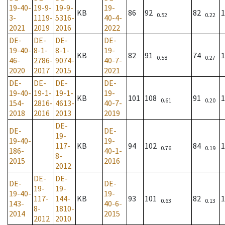
19-40-
19-9-
19-9-
19-
KB
86
92
82
1
0.52
0.22
3-
1119-
5316-
40-4-
2021
2019
2016
2022
DE-
DE-
DE-
DE-
19-40-
8-1-
8-1-
19-
KB
82
91
74
1
0.58
0.27
46-
2786-
9074-
40-7-
2020
2017
2015
2021
DE-
DE-
DE-
DE-
19-40-
19-1-
19-1-
19-
KB
101
108
91
1
0.61
0.20
154-
2816-
4613-
40-7-
2018
2016
2013
2019
DE-
DE-
DE-
19-
19-40-
19-
117-
KB
94
102
84
1
0.76
0.19
186-
40-1-
8-
2015
2016
2012
DE-
DE-
DE-
DE-
19-
19-
19-40-
19-
117-
144-
KB
93
101
82
1
0.63
0.13
143-
40-6-
8-
1810-
2014
2015
2012
2010