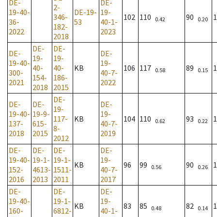
DE-
DE-
2-
19-40-
DE-19-
19-
346-
102
110
90
1
0.42
0.20
36-
53
40-1-
182-
2022
2023
2018
DE-
DE-
DE-
DE-
19-
19-
19-40-
19-
40-
40-
KB
106
117
89
1
0.58
0.15
300-
40-7-
154-
186-
2021
2022
2018
2015
DE-
DE-
DE-
DE-
19-
19-40-
19-9-
19-
117-
KB
104
110
93
1
0.62
0.22
137-
615-
40-7-
8-
2018
2015
2019
2012
DE-
DE-
DE-
DE-
19-40-
19-1-
19-1-
19-
KB
96
99
90
1
0.56
0.26
152-
4613-
1511-
40-7-
2016
2013
2011
2017
DE-
DE-
DE-
19-40-
19-1-
19-
KB
83
85
82
1
0.48
0.14
160-
6812-
40-1-