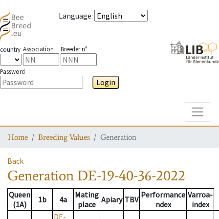
Language
:
Association
Breeder n°
country
Password
Login
Toggle
Home
Breeding Values
Generation
Back
Generation
DE-19-40-36-2022
Queen
Mating
Performance
Varroa-
1b
4a
Apiary
TBV
(1A)
place
ndex
index
DE-