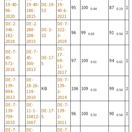
19-40-
19-40-
DE-19-
19-
95
100
87
1
0.44
0.19
96-
186-
53
40-6-
2020
2015
2021
DE-2-
DE-2-
DE-7-
346-
280-
DE-2-
322-
96
99
91
1
0.65
0.54
182-
208-
32
3-
2018
2015
2019
DE-
DE-7-
DE-7-
17-
45-
45-
DE-17-
69-
97
100
94
1
0.61
0.63
572-
300-
5
11-
2016
2013
2017
DE-7-
DE-
DE-7-
139-
18-26-
139-
KB
106
109
99
1
0.53
0.54
994-
119-
2-
2013
2010
2014
DE-7-
DE-
DE-7-
139-
11-1-
DE-17-
139-
96
100
90
1
0.53
0.54
709-
16812-
5
2-
2010
2007
2011
DE-7-
DE-
DE-7-