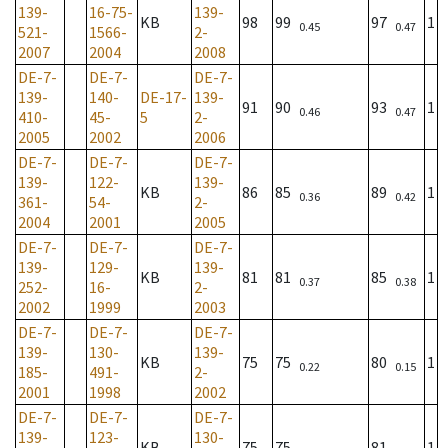
139-
16-75-
139-
KB
98
99
97
1
0.45
0.47
521-
1566-
2-
2007
2004
2008
DE-7-
DE-7-
DE-7-
139-
140-
DE-17-
139-
91
90
93
1
0.46
0.47
410-
45-
5
2-
2005
2002
2006
DE-7-
DE-7-
DE-7-
139-
122-
139-
KB
86
85
89
1
0.36
0.42
361-
54-
2-
2004
2001
2005
DE-7-
DE-7-
DE-7-
139-
129-
139-
KB
81
81
85
1
0.37
0.38
252-
16-
2-
2002
1999
2003
DE-7-
DE-7-
DE-7-
139-
130-
139-
KB
75
75
80
1
0.22
0.15
185-
491-
2-
2001
1998
2002
DE-7-
DE-7-
DE-7-
139-
123-
130-
KB
75
75
81
1