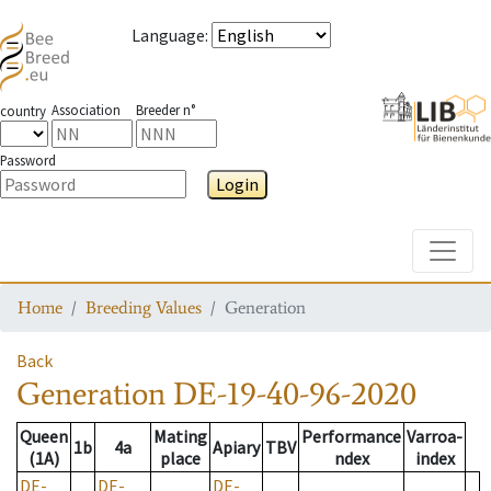
Language
:
Association
Breeder n°
country
Password
Login
Toggle
Home
Breeding Values
Generation
Back
Generation
DE-19-40-96-2020
Queen
Mating
Performance
Varroa-
1b
4a
Apiary
TBV
(1A)
place
ndex
index
DE-
DE-
DE-