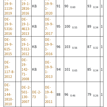
19-9-
19-1-
19-9-
KB
91
90
93
1
0.60
0.34
1119-
2816-
1-
2019
2016
2020
DE-
DE-
DE-
19-9-
19-1-
19-9-
KB
95
100
89
1
0.55
0.34
5316-
4613-
7-
2016
2013
2017
DE-
DE-
DE-
19-9-
19-1-
19-9-
KB
96
103
87
1
0.56
0.32
615-
5312-
1-
2015
2012
2016
DE-
DE-
DE-
19-
19-
19-9-
142-
KB
94
101
85
1
0.65
0.34
117-8-
1-
71-
2012
2013
2008
DE-
DE-2-
DE-
19-
501-
DE-2-
19-4-
144-
88
96
79
1
0.46
0.26
130-
73
1-
1810-
2007
2011
2010