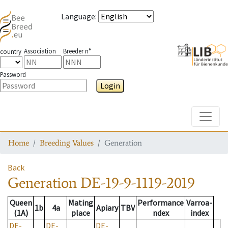
Language
:
Association
Breeder n°
country
Password
Login
Toggle
Home
Breeding Values
Generation
Back
Generation
DE-19-9-1119-2019
Queen
Mating
Performance
Varroa-
1b
4a
Apiary
TBV
(1A)
place
ndex
index
DE-
DE-
DE-