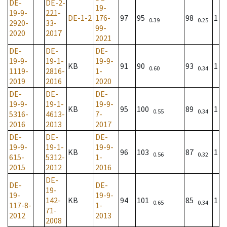
DE-
DE-2-
19-
19-9-
221-
DE-1-2
176-
97
95
98
1
0.39
0.25
2920-
33-
99-
2020
2017
2021
DE-
DE-
DE-
19-9-
19-1-
19-9-
KB
91
90
93
1
0.60
0.34
1119-
2816-
1-
2019
2016
2020
DE-
DE-
DE-
19-9-
19-1-
19-9-
KB
95
100
89
1
0.55
0.34
5316-
4613-
7-
2016
2013
2017
DE-
DE-
DE-
19-9-
19-1-
19-9-
KB
96
103
87
1
0.56
0.32
615-
5312-
1-
2015
2012
2016
DE-
DE-
DE-
19-
19-
19-9-
142-
KB
94
101
85
1
0.65
0.34
117-8-
1-
71-
2012
2013
2008