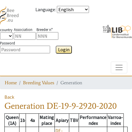
Language
:
Association
Breeder n°
country
Password
Login
Toggle
Home
Breeding Values
Generation
Back
Generation
DE-19-9-2920-2020
Queen
Mating
Performance
Varroa-
1b
4a
Apiary
TBV
(1A)
place
ndex
index
DE-