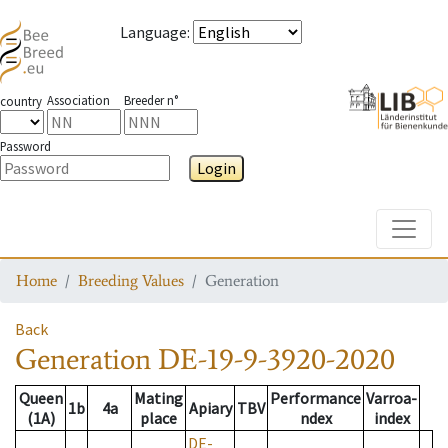
Language
:
Association
Breeder n°
country
Password
Login
Toggle
Home
Breeding Values
Generation
Back
Generation
DE-19-9-3920-2020
Queen
Mating
Performance
Varroa-
1b
4a
Apiary
TBV
(1A)
place
ndex
index
DE-