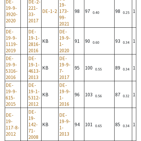
DE-
DE-2-
19-
19-9-
221-
DE-1-2
173-
98
97
98
1
0.40
0.25
3920-
33-
99-
2020
2017
2021
DE-
DE-
DE-
19-9-
19-1-
19-9-
KB
91
90
93
1
0.60
0.34
1119-
2816-
1-
2019
2016
2020
DE-
DE-
DE-
19-9-
19-1-
19-9-
KB
95
100
89
1
0.55
0.34
5316-
4613-
7-
2016
2013
2017
DE-
DE-
DE-
19-9-
19-1-
19-9-
KB
96
103
87
1
0.56
0.32
615-
5312-
1-
2015
2012
2016
DE-
DE-
DE-
19-
19-
19-9-
142-
KB
94
101
85
1
0.65
0.34
117-8-
1-
71-
2012
2013
2008