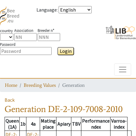
Language
:
Association
Breeder n°
country
Password
Login
Toggle
Home
Breeding Values
Generation
Back
Generation
DE-2-109-7008-2010
Queen
Mating
Performance
Varroa-
1b
4a
Apiary
TBV
(1A)
place
ndex
index
DE-2-
DE-2-