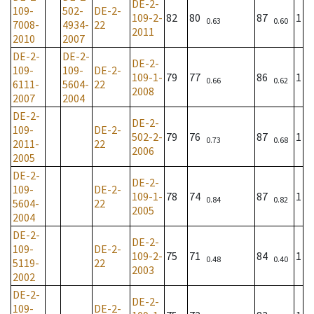
DE-2-
109-
502-
DE-2-
109-2-
82
80
87
1
0.63
0.60
7008-
4934-
22
2011
2010
2007
DE-2-
DE-2-
DE-2-
109-
109-
DE-2-
109-1-
79
77
86
1
0.66
0.62
6111-
5604-
22
2008
2007
2004
DE-2-
DE-2-
109-
DE-2-
502-2-
79
76
87
1
0.73
0.68
2011-
22
2006
2005
DE-2-
DE-2-
109-
DE-2-
109-1-
78
74
87
1
0.84
0.82
5604-
22
2005
2004
DE-2-
DE-2-
109-
DE-2-
109-2-
75
71
84
1
0.48
0.40
5119-
22
2003
2002
DE-2-
DE-2-
109-
DE-2-