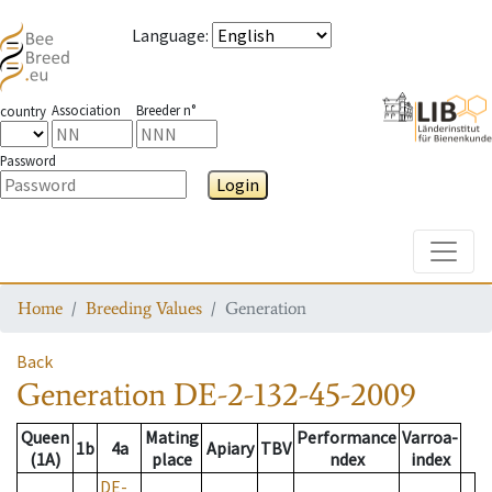
Language
:
Association
Breeder n°
country
Password
Login
Toggle
Home
Breeding Values
Generation
Back
Generation
DE-2-132-45-2009
Queen
Mating
Performance
Varroa-
1b
4a
Apiary
TBV
(1A)
place
ndex
index
DE-