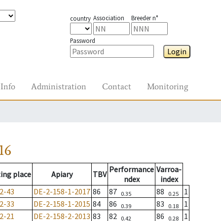
Association
Breeder n°
country
Password
Login
Info
Administration
Contact
Monitoring
16
Performance
Varroa-
ing place
Apiary
TBV
ndex
index
2-43
DE-2-158-1-2017
86
87
88
1
0.35
0.25
2-33
DE-2-158-1-2015
84
86
83
1
0.39
0.18
2-21
DE-2-158-2-2013
83
82
86
1
0.42
0.28