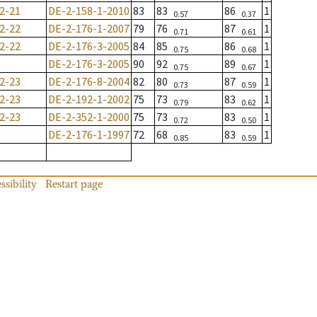
2-21
DE-2-158-1-2010
83
83
86
1
0.57
0.37
2-22
DE-2-176-1-2007
79
76
87
1
0.71
0.61
2-22
DE-2-176-3-2005
84
85
86
1
0.75
0.68
DE-2-176-3-2005
90
92
89
1
0.75
0.67
2-23
DE-2-176-8-2004
82
80
87
1
0.73
0.59
2-23
DE-2-192-1-2002
75
73
83
1
0.79
0.62
2-23
DE-2-352-1-2000
75
73
83
1
0.72
0.50
DE-2-176-1-1997
72
68
83
1
0.85
0.59
ssibility
Restart page