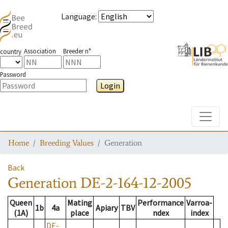
Language
:
Association
Breeder n°
country
Password
Login
Toggle
Home
Breeding Values
Generation
Back
Generation
DE-2-164-12-2005
Queen
Mating
Performance
Varroa-
1b
4a
Apiary
TBV
(1A)
place
ndex
index
DE-