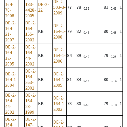
DE-2-
164-
183-
DE-2-
503-3-
77
78
81
1
0.39
0.43
70-
4428-
22
2009
2008
2005
DE-2-
DE-2-
DE-2-
164-
164-
KB
164-1-
79
82
80
1
0.48
0.43
21-
155-
2008
2007
2002
DE-2-
DE-2-
DE-2-
164-
164-
KB
164-1-
84
89
79
1
0.49
0.23
12-
44-
2006
2005
2002
DE-2-
DE-2-
DE-2-
164-
164-1-
KB
164-1-
81
84
80
1
0.36
0.16
263-
2004
2005
2001
DE-2-
DE-2-
DE-2-
164-
164-
KB
164-1-
78
80
79
1
0.49
0.18
44-
28-
2003
2002
1999
DE-2-
DE-2-
DE-2-
164-
147-