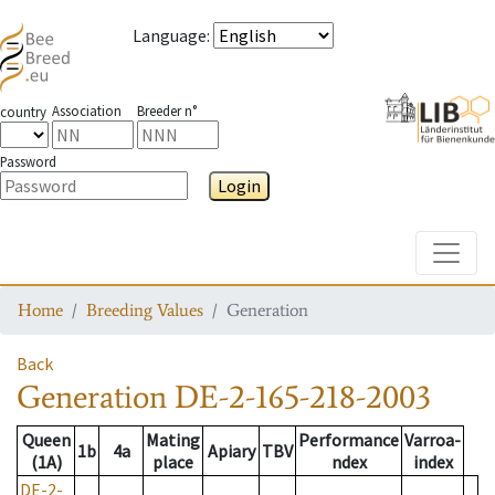
Language
:
Association
Breeder n°
country
Password
Login
Toggle
Home
Breeding Values
Generation
Back
Generation
DE-2-165-218-2003
Queen
Mating
Performance
Varroa-
1b
4a
Apiary
TBV
(1A)
place
ndex
index
DE-2-