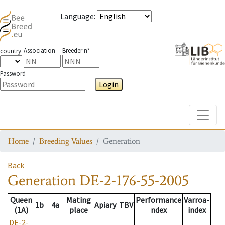
Language
:
Association
Breeder n°
country
Password
Login
Toggle
Home
Breeding Values
Generation
Back
Generation
DE-2-176-55-2005
Queen
Mating
Performance
Varroa-
1b
4a
Apiary
TBV
(1A)
place
ndex
index
DE-2-