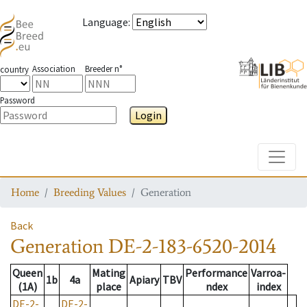
Language
:
Association
Breeder n°
country
Password
Login
Toggle
Home
Breeding Values
Generation
Back
Generation
DE-2-183-6520-2014
Queen
Mating
Performance
Varroa-
1b
4a
Apiary
TBV
(1A)
place
ndex
index
DE-2-
DE-2-