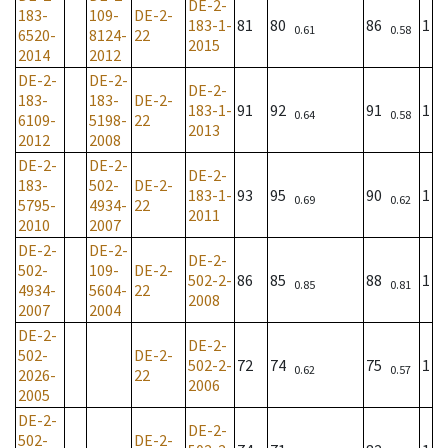
DE-2-
183-
109-
DE-2-
183-1-
81
80
86
1
0.61
0.58
6520-
8124-
22
2015
2014
2012
DE-2-
DE-2-
DE-2-
183-
183-
DE-2-
183-1-
91
92
91
1
0.64
0.58
6109-
5198-
22
2013
2012
2008
DE-2-
DE-2-
DE-2-
183-
502-
DE-2-
183-1-
93
95
90
1
0.69
0.62
5795-
4934-
22
2011
2010
2007
DE-2-
DE-2-
DE-2-
502-
109-
DE-2-
502-2-
86
85
88
1
0.85
0.81
4934-
5604-
22
2008
2007
2004
DE-2-
DE-2-
502-
DE-2-
502-2-
72
74
75
1
0.62
0.57
2026-
22
2006
2005
DE-2-
DE-2-
502-
DE-2-