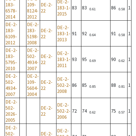
DE-2-
183-
109-
DE-2-
183-1-
83
83
86
1
0.61
0.58
6578-
8124-
22
2015
2014
2012
DE-2-
DE-2-
DE-2-
183-
183-
DE-2-
183-1-
91
92
91
1
0.64
0.58
6109-
5198-
22
2013
2012
2008
DE-2-
DE-2-
DE-2-
183-
502-
DE-2-
183-1-
93
95
90
1
0.69
0.62
5795-
4934-
22
2011
2010
2007
DE-2-
DE-2-
DE-2-
502-
109-
DE-2-
502-2-
86
85
88
1
0.85
0.81
4934-
5604-
22
2008
2007
2004
DE-2-
DE-2-
502-
DE-2-
502-2-
72
74
75
1
0.62
0.57
2026-
22
2006
2005
DE-2-
DE-2-
502-
DE-2-