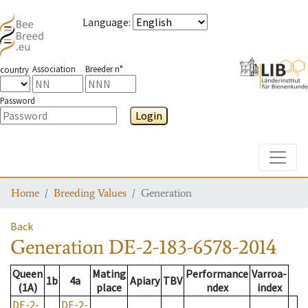
Language
:
Association
Breeder n°
country
Password
Login
Toggle
Home
Breeding Values
Generation
Back
Generation
DE-2-183-6578-2014
Queen
Mating
Performance
Varroa-
1b
4a
Apiary
TBV
(1A)
place
ndex
index
DE-2-
DE-2-