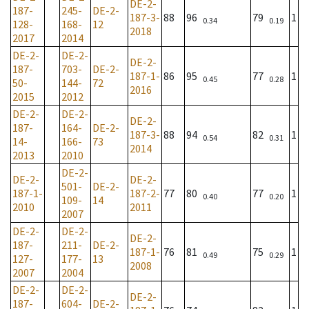
DE-2-
187-
245-
DE-2-
187-3-
88
96
79
1
0.34
0.19
128-
168-
12
2018
2017
2014
DE-2-
DE-2-
DE-2-
187-
703-
DE-2-
187-1-
86
95
77
1
0.45
0.28
50-
144-
72
2016
2015
2012
DE-2-
DE-2-
DE-2-
187-
164-
DE-2-
187-3-
88
94
82
1
0.54
0.31
14-
166-
73
2014
2013
2010
DE-2-
DE-2-
DE-2-
501-
DE-2-
187-1-
187-2-
77
80
77
1
0.40
0.20
109-
14
2010
2011
2007
DE-2-
DE-2-
DE-2-
187-
211-
DE-2-
187-1-
76
81
75
1
0.49
0.29
127-
177-
13
2008
2007
2004
DE-2-
DE-2-
DE-2-
187-
604-
DE-2-