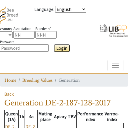
Language
:
Association
Breeder n°
country
Password
Login
Toggle
Home
Breeding Values
Generation
Back
Generation
DE-2-187-128-2017
Queen
Mating
Performance
Varroa-
1b
4a
Apiary
TBV
(1A)
place
ndex
index
DE-2-
DE-2-