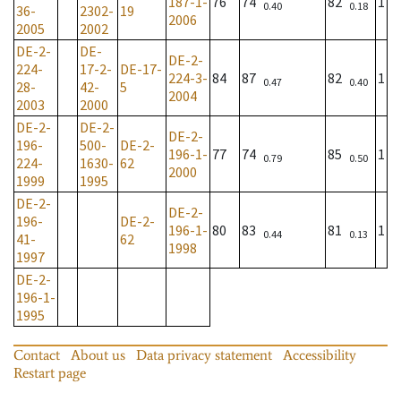
187-1-
76
74
82
1
0.40
0.18
36-
2302-
19
2006
2005
2002
DE-2-
DE-
DE-2-
224-
17-2-
DE-17-
224-3-
84
87
82
1
0.47
0.40
28-
42-
5
2004
2003
2000
DE-2-
DE-2-
DE-2-
196-
500-
DE-2-
196-1-
77
74
85
1
0.79
0.50
224-
1630-
62
2000
1999
1995
DE-2-
DE-2-
196-
DE-2-
196-1-
80
83
81
1
0.44
0.13
41-
62
1998
1997
DE-2-
196-1-
1995
Contact
About us
Data privacy statement
Accessibility
Restart page