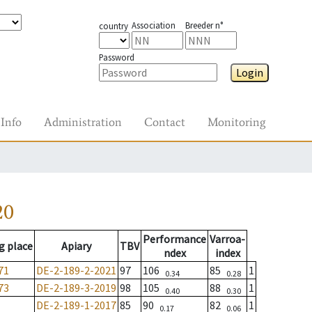
Association
Breeder n°
country
Password
Login
Info
Administration
Contact
Monitoring
20
Performance
Varroa-
g place
Apiary
TBV
ndex
index
71
DE-2-189-2-2021
97
106
85
1
0.34
0.28
73
DE-2-189-3-2019
98
105
88
1
0.40
0.30
DE-2-189-1-2017
85
90
82
1
0.17
0.06