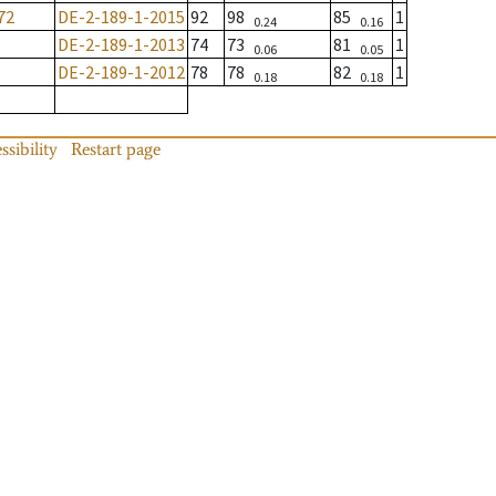
72
DE-2-189-1-2015
92
98
85
1
0.24
0.16
DE-2-189-1-2013
74
73
81
1
0.06
0.05
DE-2-189-1-2012
78
78
82
1
0.18
0.18
ssibility
Restart page