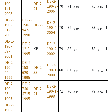
DE-2-
190-
DE-2-
190-3-
70
71
75
1
0.35
0.19
141-
21
2006
2005
DE-2-
DE-2-
DE-2-
190-
158-
DE-2-
190-4-
70
72
73
1
0.39
0.14
51-
947-
33
2004
2003
1998
DE-2-
DE-2-
DE-2-
190-
12-3-
KB
190-2-
79
83
78
1
0.21
0.01
59-
1995
2002
2001
DE-2-
DE-2-
DE-2-
190-
158-
DE-2-
190-1-
68
67
76
1
0.31
0.04
44-
620-
33
2000
1999
1995
DE-2-
DE-2-
DE-2-
190-
740-
DE-2-
190-1-
71
70
79
1
0.22
0.00
35-
4715-
21
1998
1997
1995
DE-2-
190-