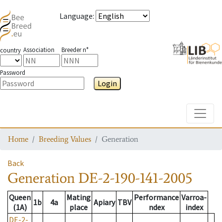
Language
:
Association
Breeder n°
country
Password
Login
Toggle
Home
Breeding Values
Generation
Back
Generation
DE-2-190-141-2005
Queen
Mating
Performance
Varroa-
1b
4a
Apiary
TBV
(1A)
place
ndex
index
DE-2-