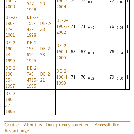
190-2-
190-3-
70
73
72
1
0.40
0.16
947-
33
2003
2004
1998
DE-2-
DE-2-
DE-2-
190-
158-
DE-2-
190-3-
71
71
76
1
0.40
0.04
17-
42-
33
2002
2001
1998
DE-2-
DE-2-
DE-2-
190-
158-
DE-2-
190-1-
68
67
76
1
0.31
0.04
44-
620-
33
2000
1999
1995
DE-2-
DE-2-
DE-2-
190-
740-
DE-2-
190-1-
71
70
79
1
0.22
0.00
35-
4715-
21
1998
1997
1995
DE-2-
190-
57-
1995
Contact
About us
Data privacy statement
Accessibility
Restart page