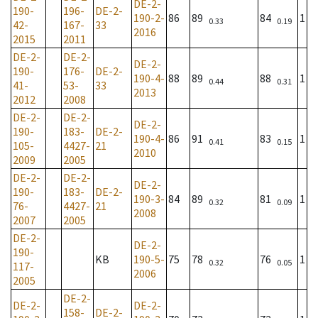
DE-2-
190-
196-
DE-2-
190-2-
86
89
84
1
0.33
0.19
42-
167-
33
2016
2015
2011
DE-2-
DE-2-
DE-2-
190-
176-
DE-2-
190-4-
88
89
88
1
0.44
0.31
41-
53-
33
2013
2012
2008
DE-2-
DE-2-
DE-2-
190-
183-
DE-2-
190-4-
86
91
83
1
0.41
0.15
105-
4427-
21
2010
2009
2005
DE-2-
DE-2-
DE-2-
190-
183-
DE-2-
190-3-
84
89
81
1
0.32
0.09
76-
4427-
21
2008
2007
2005
DE-2-
DE-2-
190-
KB
190-5-
75
78
76
1
0.32
0.05
117-
2006
2005
DE-2-
DE-2-
DE-2-
158-
DE-2-