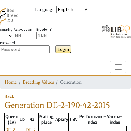
Language
:
Association
Breeder n°
country
Password
Login
Toggle
Home
Breeding Values
Generation
Back
Generation
DE-2-190-42-2015
Queen
Mating
Performance
Varroa-
1b
4a
Apiary
TBV
(1A)
place
ndex
index
DE-2-
DE-2-