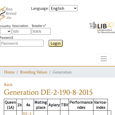
Language
:
Association
Breeder n°
country
Password
Login
Toggle
Home
Breeding Values
Generation
Back
Generation
DE-2-190-8-2015
Queen
Mating
Performance
Varroa-
1b
4a
Apiary
TBV
(1A)
place
ndex
index
DE-2-