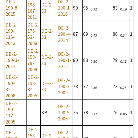
DE-2-
DE-2-
196-
DE-2-
190-8-
190-1-
90
95
83
1
0.32
0.19
167-
33
2015
2016
2011
DE-2-
DE-2-
DE-2-
190-
176-
DE-2-
190-4-
87
89
86
1
0.43
0.34
116-
53-
33
2014
2013
2008
DE-2-
DE-2-
DE-2-
158-
DE-2-
190-3-
190-1-
80
83
79
1
0.30
0.17
79-
33
2011
2012
2009
DE-2-
DE-2-
DE-2-
190-
158-
DE-2-
190-3-
73
77
73
1
0.36
0.23
32-
37-
33
2009
2008
2005
DE-2-
DE-2-
190-
KB
190-5-
75
78
76
1
0.32
0.05
117-
2006
2005
DE-2-
DE-2-
DE-2-
158-
DE-2-