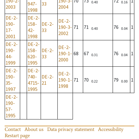
190-2-
190-3-
70
73
72
1
0.40
0.16
947-
33
2003
2004
1998
DE-2-
DE-2-
DE-2-
190-
158-
DE-2-
190-3-
71
71
76
1
0.40
0.04
17-
42-
33
2002
2001
1998
DE-2-
DE-2-
DE-2-
190-
158-
DE-2-
190-1-
68
67
76
1
0.31
0.04
44-
620-
33
2000
1999
1995
DE-2-
DE-2-
DE-2-
190-
740-
DE-2-
190-1-
71
70
79
1
0.22
0.00
35-
4715-
21
1998
1997
1995
DE-2-
190-
57-
1995
Contact
About us
Data privacy statement
Accessibility
Restart page