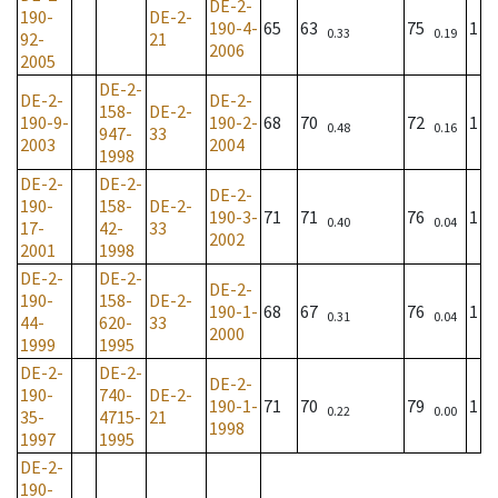
DE-2-
190-
DE-2-
190-4-
65
63
75
1
0.33
0.19
92-
21
2006
2005
DE-2-
DE-2-
DE-2-
158-
DE-2-
190-9-
190-2-
68
70
72
1
0.48
0.16
947-
33
2003
2004
1998
DE-2-
DE-2-
DE-2-
190-
158-
DE-2-
190-3-
71
71
76
1
0.40
0.04
17-
42-
33
2002
2001
1998
DE-2-
DE-2-
DE-2-
190-
158-
DE-2-
190-1-
68
67
76
1
0.31
0.04
44-
620-
33
2000
1999
1995
DE-2-
DE-2-
DE-2-
190-
740-
DE-2-
190-1-
71
70
79
1
0.22
0.00
35-
4715-
21
1998
1997
1995
DE-2-
190-