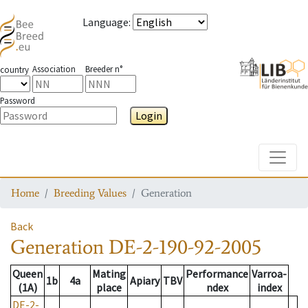
Language
:
Association
Breeder n°
country
Password
Login
Toggle
Home
Breeding Values
Generation
Back
Generation
DE-2-190-92-2005
Queen
Mating
Performance
Varroa-
1b
4a
Apiary
TBV
(1A)
place
ndex
index
DE-2-