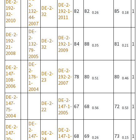
DE-2-
2-
DE-2-
192-
DE-2-
132-
192-1-
82
82
85
1
0.26
0.18
32-
32
44-
2011
2010
2007
DE-
DE-2-
2-
DE-2-
192-
DE-2-
132-
192-1-
84
88
81
1
0.35
0.21
21-
32
79-
2009
2008
2005
DE-
DE-2-
2-
DE-2-
147-
DE-2-
176-
192-2-
78
80
80
1
0.51
0.46
108-
23
1-
2007
2006
2004
DE-2-
DE-2-
147-
DE-2-
147-1-
67
68
72
1
0.56
0.53
75-
22
2005
2004
DE-
DE-2-
2-
DE-2-
147-
DE-2-
147-
147-1-
68
69
73
1
0.26
0.15
20-
24