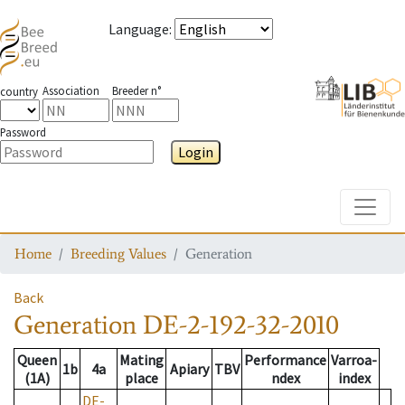
Language
:
Association
Breeder n°
country
Password
Login
Toggle
Home
Breeding Values
Generation
Back
Generation
DE-2-192-32-2010
Queen
Mating
Performance
Varroa-
1b
4a
Apiary
TBV
(1A)
place
ndex
index
DE-