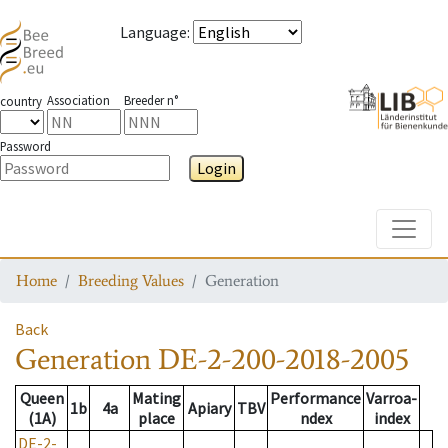
Language
:
Association
Breeder n°
country
Password
Login
Toggle
Home
Breeding Values
Generation
Back
Generation
DE-2-200-2018-2005
Queen
Mating
Performance
Varroa-
1b
4a
Apiary
TBV
(1A)
place
ndex
index
DE-2-