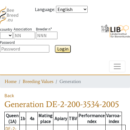
Language
:
Association
Breeder n°
country
Password
Login
Toggle
Home
Breeding Values
Generation
Back
Generation
DE-2-200-3534-2005
Queen
Mating
Performance
Varroa-
1b
4a
Apiary
TBV
(1A)
place
ndex
index
DE-2-