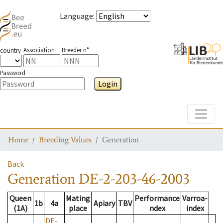
Language
:
Association
Breeder n°
country
Password
Login
Toggle
Home
Breeding Values
Generation
Back
Generation
DE-2-203-46-2003
Queen
Mating
Performance
Varroa-
1b
4a
Apiary
TBV
(1A)
place
ndex
index
DE-