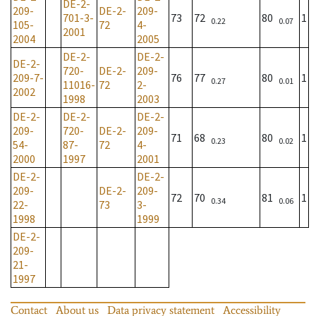
DE-2-
209-
DE-2-
209-
701-3-
73
72
80
1
0.22
0.07
105-
72
4-
2001
2004
2005
DE-2-
DE-2-
DE-2-
720-
DE-2-
209-
209-7-
76
77
80
1
0.27
0.01
11016-
72
2-
2002
1998
2003
DE-2-
DE-2-
DE-2-
209-
720-
DE-2-
209-
71
68
80
1
0.23
0.02
54-
87-
72
4-
2000
1997
2001
DE-2-
DE-2-
209-
DE-2-
209-
72
70
81
1
0.34
0.06
22-
73
3-
1998
1999
DE-2-
209-
21-
1997
Contact
About us
Data privacy statement
Accessibility