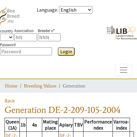
Language
:
Association
Breeder n°
country
Password
Login
Toggle
Home
Breeding Values
Generation
Back
Generation
DE-2-209-105-2004
Queen
Mating
Performance
Varroa-
1b
4a
Apiary
TBV
(1A)
place
ndex
index
DE-2-
DE-2-