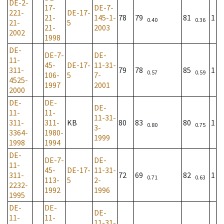
DE-2-
17-
DE-7-
221-
DE-17-
21-
145-1-
78
79
81
1
0.40
0.36
21-
5
21-
2003
2002
1998
DE-
DE-7-
DE-
11-
45-
DE-17-
11-31-
311-
79
78
85
1
0.57
0.59
106-
5
7-
4525-
1997
2001
2000
DE-
DE-
DE-
11-
11-
11-31-
311-
311-
KB
80
83
80
1
0.80
0.75
3-
3364-
1980-
1999
1998
1994
DE-
DE-7-
DE-
11-
45-
DE-17-
11-31-
311-
72
69
82
1
0.71
0.63
113-
5
2-
2232-
1992
1996
1995
DE-
DE-
DE-
11-
11-
11-31-