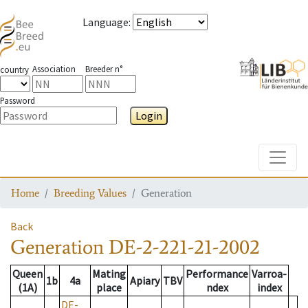
Language
:
Association
Breeder n°
country
Password
Login
Toggle
Home
Breeding Values
Generation
Back
Generation
DE-2-221-21-2002
Queen
Mating
Performance
Varroa-
1b
4a
Apiary
TBV
(1A)
place
ndex
index
DE-