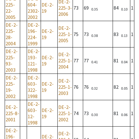
DE-2-
225-
604-
DE-2-
225-3-
73
69
84
1
0.35
0.10
22-
2302-
19
2006
2005
2002
DE-2-
DE-2-
DE-2-
225-
196-
DE-2-
225-1-
75
73
83
1
0.38
0.13
28-
224-
19
2005
2004
1999
DE-2-
DE-2-
DE-2-
225-
193-
DE-2-
225-1-
77
77
81
1
0.41
0.04
93-
121-
19
2004
2003
1998
DE-2-
DE-2-
DE-2-
225-
603-
DE-2-
225-1-
76
76
82
1
0.32
0.05
19-
322-
19
2003
2002
1998
DE-2-
DE-2-
DE-2-
603-
DE-2-
225-8-
225-1-
74
73
81
1
0.30
0.06
12-
19
2001
2002
1998
DE-2-
DE-2-
196-
DE-2-