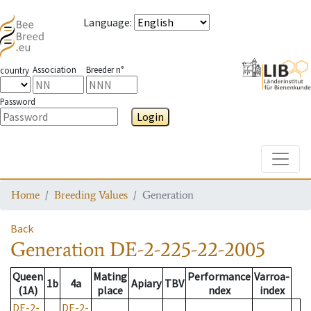
Language
:
Association
Breeder n°
country
Password
Login
Toggle
Home
Breeding Values
Generation
Back
Generation
DE-2-225-22-2005
Queen
Mating
Performance
Varroa-
1b
4a
Apiary
TBV
(1A)
place
ndex
index
DE-2-
DE-2-