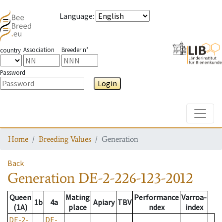
Language
:
Association
Breeder n°
country
Password
Login
Toggle
Home
Breeding Values
Generation
Back
Generation
DE-2-226-123-2012
Queen
Mating
Performance
Varroa-
1b
4a
Apiary
TBV
(1A)
place
ndex
index
DE-2-
DE-