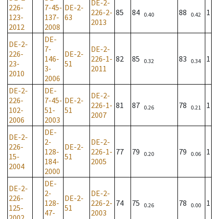
DE-2-
226-
7-45-
DE-2-
226-2-
85
84
88
1
0.40
0.42
123-
137-
63
2013
2012
2008
DE-
DE-2-
7-
DE-2-
226-
DE-2-
146-
226-1-
82
85
83
1
0.32
0.34
23-
51
3-
2011
2010
2006
DE-2-
DE-
DE-2-
226-
7-45-
DE-2-
226-1-
81
87
78
1
0.26
0.21
102-
51-
51
2007
2006
2003
DE-
DE-2-
2-
DE-2-
226-
DE-2-
128-
226-1-
77
79
79
1
0.20
0.06
15-
51
184-
2005
2004
2000
DE-
DE-2-
2-
DE-2-
226-
DE-2-
128-
226-2-
74
75
78
1
0.26
0.00
125-
51
47-
2003
2002