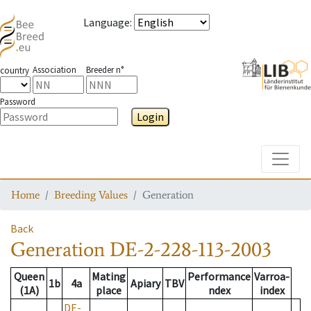
Language
:
Association
Breeder n°
country
Password
Login
Toggle
Home
Breeding Values
Generation
Back
Generation
DE-2-228-113-2003
Queen
Mating
Performance
Varroa-
1b
4a
Apiary
TBV
(1A)
place
ndex
index
DE-