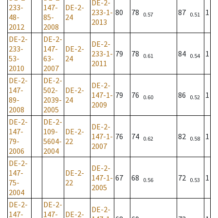
DE-2-
233-
147-
DE-2-
233-1-
80
78
87
1
0.57
0.51
48-
85-
24
2013
2012
2008
DE-2-
DE-2-
DE-2-
233-
147-
DE-2-
233-1-
79
78
84
1
0.61
0.54
53-
63-
24
2011
2010
2007
DE-2-
DE-2-
DE-2-
147-
502-
DE-2-
147-1-
79
76
86
1
0.60
0.52
89-
2039-
24
2009
2008
2005
DE-2-
DE-2-
DE-2-
147-
109-
DE-2-
147-1-
76
74
82
1
0.62
0.58
79-
5604-
22
2007
2006
2004
DE-2-
DE-2-
147-
DE-2-
147-1-
67
68
72
1
0.56
0.53
75-
22
2005
2004
DE-2-
DE-2-
DE-2-
147-
147-
DE-2-