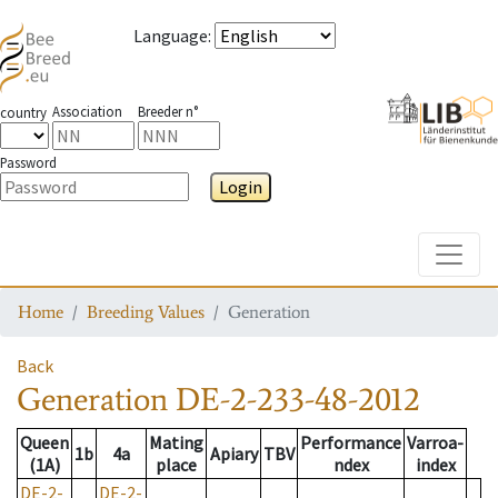
Language
:
Association
Breeder n°
country
Password
Login
Toggle
Home
Breeding Values
Generation
Back
Generation
DE-2-233-48-2012
Queen
Mating
Performance
Varroa-
1b
4a
Apiary
TBV
(1A)
place
ndex
index
DE-2-
DE-2-