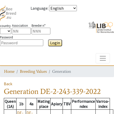
Language
:
Association
Breeder n°
country
Password
Login
Toggle
Home
Breeding Values
Generation
Back
Generation
DE-2-243-339-2022
Queen
Mating
Performance
Varroa-
1b
4a
Apiary
TBV
(1A)
place
ndex
index
DE-
DE-