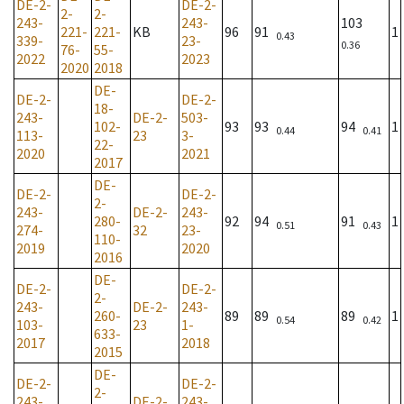
DE-2-
DE-2-
2-
2-
243-
243-
103
221-
221-
KB
96
91
1
0.43
339-
23-
0.36
76-
55-
2022
2023
2020
2018
DE-
DE-2-
DE-2-
18-
243-
DE-2-
503-
102-
93
93
94
1
0.44
0.41
113-
23
3-
22-
2020
2021
2017
DE-
DE-2-
DE-2-
2-
243-
DE-2-
243-
280-
92
94
91
1
0.51
0.43
274-
32
23-
110-
2019
2020
2016
DE-
DE-2-
DE-2-
2-
243-
DE-2-
243-
260-
89
89
89
1
0.54
0.42
103-
23
1-
633-
2017
2018
2015
DE-
DE-2-
DE-2-
2-
243-
DE-2-
243-