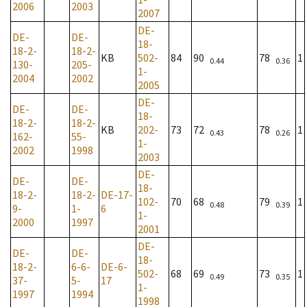
2006
2003
2007
DE-
DE-
DE-
18-
18-2-
18-2-
KB
502-
84
90
78
1
0.44
0.36
130-
205-
1-
2004
2002
2005
DE-
DE-
DE-
18-
18-2-
18-2-
KB
202-
73
72
78
1
0.43
0.26
162-
55-
1-
2002
1998
2003
DE-
DE-
DE-
18-
18-2-
18-2-
DE-17-
102-
70
68
79
1
0.48
0.39
9-
1-
6
1-
2000
1997
2001
DE-
DE-
DE-
18-
18-2-
6-6-
DE-6-
502-
68
69
73
1
0.49
0.35
37-
5-
17
1-
1997
1994
1998