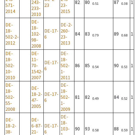
243-
82
80
87
1
0.51
0.38
571-
23
23-
233-
2014
2015
2010
DE-
DE-
DE-2-
18-
18-
DE-17-
260-
102-
84
83
89
1
0.79
0.68
502-2-
6
23-
98-
2012
2013
2008
DE-
DE-
DE-
18-
11-
18-
DE-17-
502-
70-
502-
86
85
90
1
0.54
0.53
6
10-
1542-
1-
2010
2007
2011
DE-
DE-
DE-
18-
18-
18-2-
DE-17-
502-
502-
81
82
84
1
0.49
0.52
47-
6
55-
1-
2005
2008
2009
DE-
DE-
DE-
18-
18-2-
6-87-
DE-17-
103-
90
93
88
1
0.58
0.59
38-
21-
6
1-