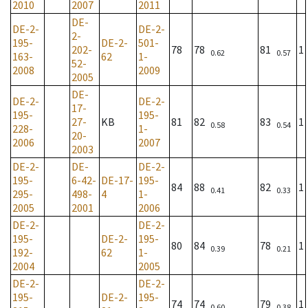
2010
2007
2011
DE-
DE-2-
DE-2-
2-
195-
DE-2-
501-
202-
78
78
81
1
0.62
0.57
163-
62
1-
52-
2008
2009
2005
DE-
DE-2-
DE-2-
17-
195-
195-
27-
KB
81
82
83
1
0.58
0.54
228-
1-
20-
2006
2007
2003
DE-2-
DE-
DE-2-
195-
6-42-
DE-17-
195-
84
88
82
1
0.41
0.33
295-
498-
4
1-
2005
2001
2006
DE-2-
DE-2-
195-
DE-2-
195-
80
84
78
1
0.39
0.21
192-
62
1-
2004
2005
DE-2-
DE-2-
195-
DE-2-
195-
74
74
79
1
0.60
0.38