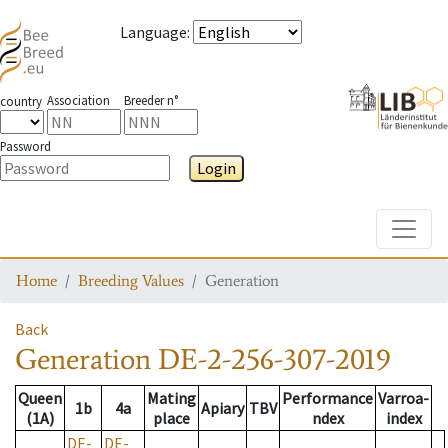
Language
:
Association
Breeder n°
country
Password
Login
Toggle
Home
Breeding Values
Generation
Back
Generation
DE-2-256-307-2019
Queen
Mating
Performance
Varroa-
1b
4a
Apiary
TBV
(1A)
place
ndex
index
DE-
DE-