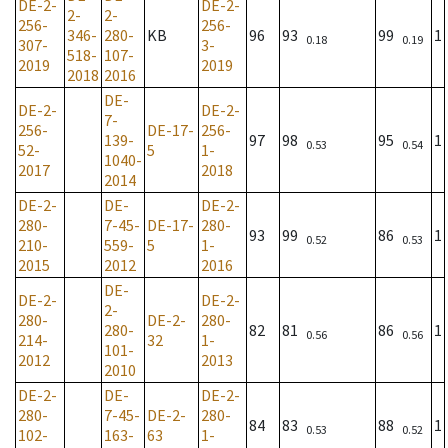
DE-2-
DE-2-
2-
2-
256-
256-
346-
280-
KB
96
93
99
1
0.18
0.19
307-
3-
518-
107-
2019
2019
2018
2016
DE-
DE-2-
DE-2-
7-
256-
DE-17-
256-
139-
97
98
95
1
0.53
0.54
52-
5
1-
1040-
2017
2018
2014
DE-2-
DE-
DE-2-
280-
7-45-
DE-17-
280-
93
99
86
1
0.52
0.53
210-
559-
5
1-
2015
2012
2016
DE-
DE-2-
DE-2-
2-
280-
DE-2-
280-
280-
82
81
86
1
0.56
0.56
214-
32
1-
101-
2012
2013
2010
DE-2-
DE-
DE-2-
280-
7-45-
DE-2-
280-
84
83
88
1
0.53
0.52
102-
163-
63
1-