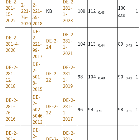
DE-2-
DE-2-
2-
2-
281-
281-
100
221-
221-
KB
109
112
1
0.43
15-
1-
0.36
76-
55-
2022
2023
2020
2018
DE-
DE-2-
DE-2-
2-
DE-2-
281-
281-4-
221-
104
113
89
1
0.44
0.43
24
1-
2020
99-
2021
2017
DE-
DE-2-
DE-2-
2-
281-
DE-2-
281-
501-
98
104
90
1
0.48
0.42
12-
22
1-
8-
2018
2019
2015
DE-
DE-2-
DE-2-
2-
281-
DE-2-
281-
502-
96
94
98
1
0.70
0.60
76-
22
1-
5046-
2016
2017
2013
DE-
DE-2-
DE-2-
2-
281-
DE-2-
281-