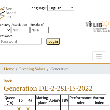
Language
:
Association
Breeder n°
country
Password
Login
Toggle
Home
Breeding Values
Generation
Back
Generation
DE-2-281-15-2022
Queen
Mating
Performance
Varroa-
1b
4a
Apiary
TBV
(1A)
place
ndex
index
DE-
DE-