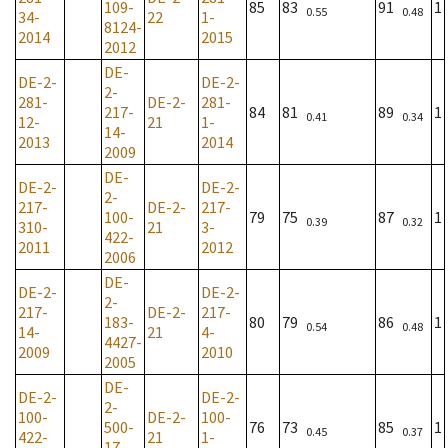
109-
85
83
91
1
0.55
0.48
34-
22
1-
8124-
2014
2015
2012
DE-
DE-2-
DE-2-
2-
281-
DE-2-
281-
217-
84
81
89
1
0.41
0.34
12-
21
1-
14-
2013
2014
2009
DE-
DE-2-
DE-2-
2-
217-
DE-2-
217-
100-
79
75
87
1
0.39
0.32
310-
21
3-
422-
2011
2012
2006
DE-
DE-2-
DE-2-
2-
217-
DE-2-
217-
183-
80
79
86
1
0.54
0.48
14-
21
4-
4427-
2009
2010
2005
DE-
DE-2-
DE-2-
2-
100-
DE-2-
100-
500-
76
73
85
1
0.45
0.37
422-
21
1-
17-