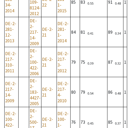
109-
85
83
91
1
0.55
0.48
34-
22
1-
8124-
2014
2015
2012
DE-
DE-2-
DE-2-
2-
281-
DE-2-
281-
217-
84
81
89
1
0.41
0.34
12-
21
1-
14-
2013
2014
2009
DE-
DE-2-
DE-2-
2-
217-
DE-2-
217-
100-
79
75
87
1
0.39
0.32
310-
21
3-
422-
2011
2012
2006
DE-
DE-2-
DE-2-
2-
217-
DE-2-
217-
183-
80
79
86
1
0.54
0.48
14-
21
4-
4427-
2009
2010
2005
DE-
DE-2-
DE-2-
2-
100-
DE-2-
100-
500-
76
73
85
1
0.45
0.37
422-
21
1-
17-