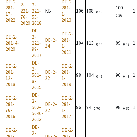
DE-2-
DE-2-
2-
2-
281-
281-
100
221-
221-
KB
106
108
1
0.43
17-
1-
0.36
76-
55-
2022
2023
2020
2018
DE-
DE-2-
DE-2-
2-
DE-2-
281-
281-4-
221-
104
113
89
1
0.44
0.43
24
1-
2020
99-
2021
2017
DE-
DE-2-
DE-2-
2-
281-
DE-2-
281-
501-
98
104
90
1
0.48
0.42
12-
22
1-
8-
2018
2019
2015
DE-
DE-2-
DE-2-
2-
281-
DE-2-
281-
502-
96
94
98
1
0.70
0.60
76-
22
1-
5046-
2016
2017
2013
DE-
DE-2-
DE-2-
2-
281-
DE-2-
281-