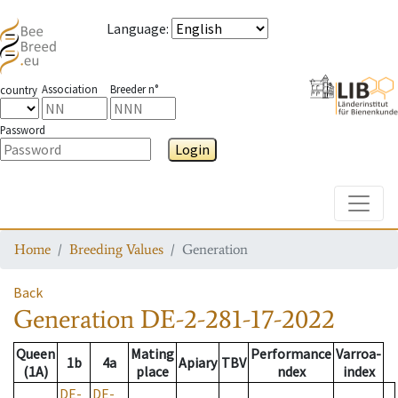
Language
:
Association
Breeder n°
country
Password
Login
Toggle
Home
Breeding Values
Generation
Back
Generation
DE-2-281-17-2022
Queen
Mating
Performance
Varroa-
1b
4a
Apiary
TBV
(1A)
place
ndex
index
DE-
DE-