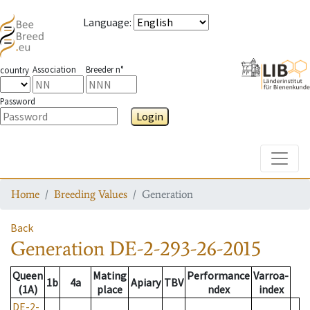
Language
:
Association
Breeder n°
country
Password
Login
Toggle
Home
Breeding Values
Generation
Back
Generation
DE-2-293-26-2015
Queen
Mating
Performance
Varroa-
1b
4a
Apiary
TBV
(1A)
place
ndex
index
DE-2-