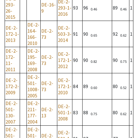
DE-2-
293-
DE-16-
293-1-
93
96
89
1
0.46
0.46
26-
9
2016
2015
DE-2-
DE-2-
DE-2-
164-
DE-2-
172-1-
503-3-
91
90
92
1
0.65
0.62
166-
73
2013
2014
2010
DE-2-
DE-2-
DE-2-
172-
195-
DE-2-
172-1-
90
90
90
1
0.82
0.75
11-
169-
73
2012
2011
2008
DE-2-
DE-2-
DE-2-
501-
DE-2-
172-2-
172-1-
84
89
80
1
0.60
0.52
1008-
73
2009
2010
2005
DE-2-
DE-2-
DE-2-
501-
211-
DE-2-
501-1-
83
88
80
1
0.75
0.62
130-
177-
13
2008
2007
2004
DE-2-
DE-2-
DE-2-
501-
501-
DE-2-