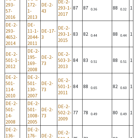
DE-2-
293-
172-
DE-2-
293-1-
87
87
88
1
0.36
0.32
57-
1-
43
2017
2016
2013
DE-2-
DE-
DE-2-
293-
11-1-
DE-17-
293-1-
83
82
88
1
0.44
0.44
4652-
2044-
3
2015
2014
2011
DE-2-
DE-2-
DE-2-
195-
DE-2-
501-1-
503-3-
84
83
88
1
0.51
0.51
169-
73
2012
2013
2008
DE-2-
DE-2-
DE-2-
501-
501-
DE-2-
501-1-
84
88
82
1
0.65
0.60
114-
130-
73
2011
2010
2007
DE-2-
DE-2-
DE-2-
501-
501-
DE-2-
502-2-
77
78
80
1
0.49
0.49
14-
1008-
73
2009
2008
2005
DE-2-
DE-2-
DE-2-
136-
176-
DE-2-