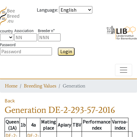
Language
:
Association
Breeder n°
country
Password
Login
Toggle
Home
Breeding Values
Generation
Back
Generation
DE-2-293-57-2016
Queen
Mating
Performance
Varroa-
1b
4a
Apiary
TBV
(1A)
place
ndex
index
DE-2-
DE-2-