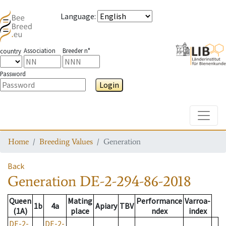
Language
:
Association
Breeder n°
country
Password
Login
Toggle
Home
Breeding Values
Generation
Back
Generation
DE-2-294-86-2018
Queen
Mating
Performance
Varroa-
1b
4a
Apiary
TBV
(1A)
place
ndex
index
DE-2-
DE-2-