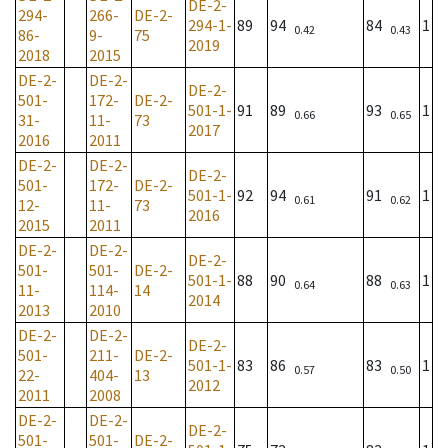
DE-2-
294-
266-
DE-2-
294-1-
89
94
84
1
0.42
0.43
86-
9-
75
2019
2018
2015
DE-2-
DE-2-
DE-2-
501-
172-
DE-2-
501-1-
91
89
93
1
0.66
0.65
31-
11-
73
2017
2016
2011
DE-2-
DE-2-
DE-2-
501-
172-
DE-2-
501-1-
92
94
91
1
0.61
0.62
12-
11-
73
2016
2015
2011
DE-2-
DE-2-
DE-2-
501-
501-
DE-2-
501-1-
88
90
88
1
0.64
0.63
11-
114-
14
2014
2013
2010
DE-2-
DE-2-
DE-2-
501-
211-
DE-2-
501-1-
83
86
83
1
0.57
0.50
22-
404-
13
2012
2011
2008
DE-2-
DE-2-
DE-2-
501-
501-
DE-2-