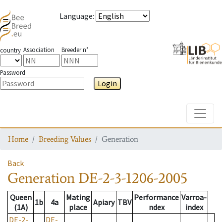
Language
:
Association
Breeder n°
country
Password
Login
Toggle
Home
Breeding Values
Generation
Back
Generation
DE-2-3-1206-2005
Queen
Mating
Performance
Varroa-
1b
4a
Apiary
TBV
(1A)
place
ndex
index
DE-2-
DE-