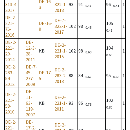
DE-16-
313-4-
322-1-
93
91
96
1
0.37
0.41
3
2017
2018
DE-2-
DE-7-
221-
DE-16-
105
322-1-
102
98
1
0.45
75-
9
0.48
2017
2016
DE-2-
DE-
DE-2-
221-
12-3-
104
KB
221-1-
102
98
1
0.60
29-
28-
0.65
2015
2014
2011
DE-2-
DE-7-
DE-2-
283-
45-
DE-17-
283-2-
88
84
95
1
0.62
0.66
54-
277-
5
2013
2012
2009
DE-
DE-2-
11-
DE-2-
221-
102
63-
KB
221-1-
93
86
1
0.78
58-
0.80
119-
2011
2010
2007
DE-2-
DE-
DE-2-
221-
17-2-