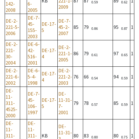
KB
221-1-
87
87
89
1
0.59
0.62
142-
6-
2009
2008
2005
DE-7-
DE-2-
DE-7-
45-
DE-17-
221-5-
45-2-
85
79
95
1
0.86
0.87
155-
5
2006
2007
2003
DE-2-
DE-6-
DE-2-
221-
42-
DE-17-
221-1-
86
79
97
1
0.61
0.65
30-
516-
4
2005
2004
2001
DE-2-
DE-6-
DE-2-
DE-17-
221-6-
5-4-
221-2-
76
66
94
1
0.54
0.59
4
2002
1998
2003
DE-
DE-7-
DE-
11-
45-
DE-17-
11-31-
311-
79
78
85
1
0.57
0.59
106-
5
7-
4525-
1997
2001
2000
DE-
DE-
DE-
11-
11-
11-31-
311-
311-
KB
80
83
80
1
0.80
0.75
3-