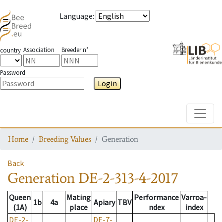
Language
:
Association
Breeder n°
country
Password
Login
Toggle
Home
Breeding Values
Generation
Back
Generation
DE-2-313-4-2017
Queen
Mating
Performance
Varroa-
1b
4a
Apiary
TBV
(1A)
place
ndex
index
DE-2-
DE-7-